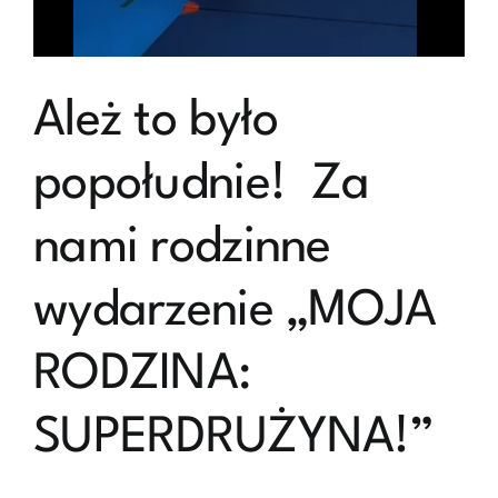
przez
Panią
Trener
Klaudię
Ależ to było
Piekarz.
Dziewczęta
zagrały
popołudnie! Za
ostatnie
mecze
nami rodzinne
i
odebrały
pamiątkowe
wydarzenie „MOJA
dyplomy.
RODZINA:
SUPERDRUŻYNA!”