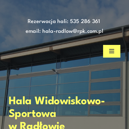
do
Skip
treści
to
content
Rezerwacja hali:
535 286 361
email: hala-radlow@rpk.com.pl
Toggle
Navigat
Strona główna
Aktualności
Hala Widowiskowo-
Nasza hala
Sportowa
w Radłowie
Cennik