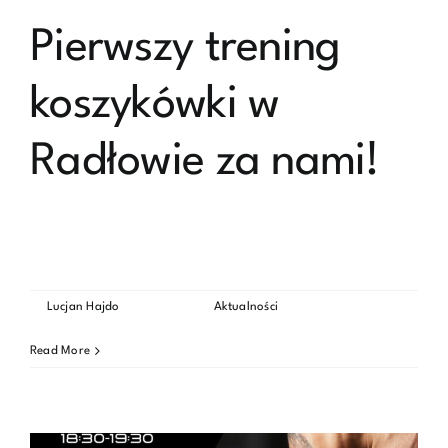
Pierwszy trening
koszykówki w
Radłowie za nami!
Pierwszy trening koszykówki w Radłowie za nami! Dużo
ruchu, energii [...]
By
Lucjan Hajdo
|
2026-05-13
|
Aktualności
|
Możliwość
Pierwszy
komentowania
została wyłączona
trening
Read More
koszykówki
w
Radłowie
za