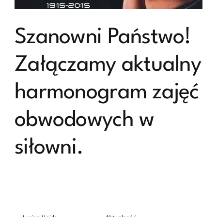
Nowakiem
Szanowni Państwo!
Załączamy aktualny
harmonogram zajęć
obwodowych w
siłowni.
Szanowni Państwo! Załączamy aktualny harmonogram
zajęć obwodowych w siłowni, zachęcamy [...]