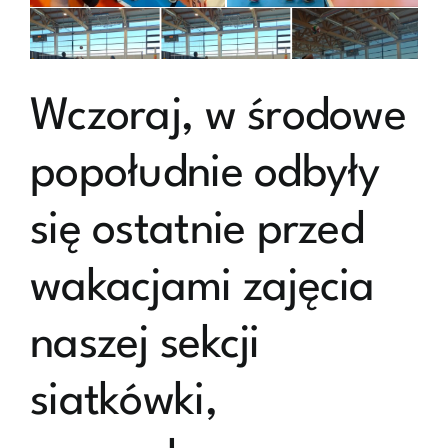
wakacyjnym
będą
odbywały
się
we
Wczoraj, w środowe
wtorki
o
godz.
popołudnie odbyły
17.00.
się ostatnie przed
wakacjami zajęcia
naszej sekcji
siatkówki,