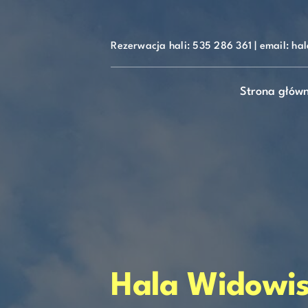
do
Skip
treści
to
content
Rezerwacja hali:
535 286 361
| email: ha
Strona głów
Hala Widowi