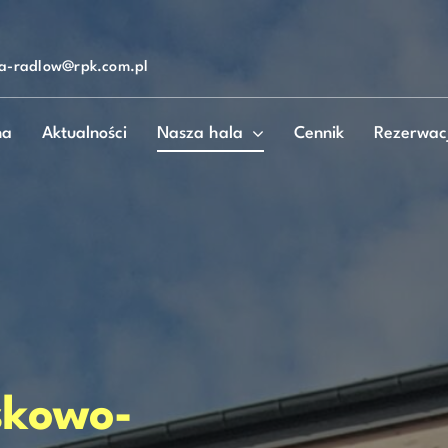
la-radlow@rpk.com.pl
na
Aktualności
Nasza hala
Cennik
Rezerwac
skowo-