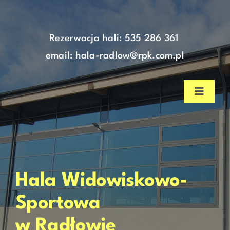
do
Skip
treści
to
content
Rezerwacja hali:
535 286 361
email: hala-radlow@rpk.com.pl
Toggle
Navigat
Strona główna
Aktualności
Hala Widowiskowo-
Nasza hala
Sportowa
w Radłowie
Cennik