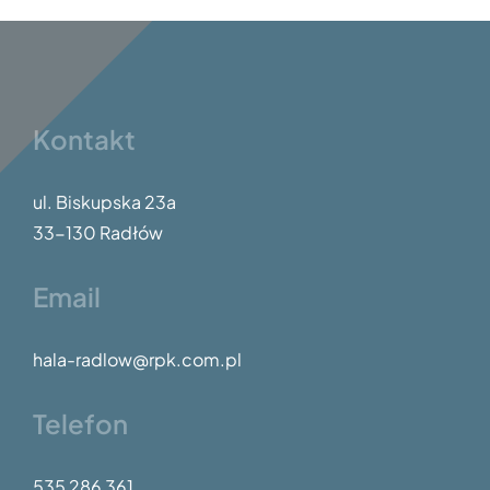
zagrały
ostatnie
mecze i
odebrały
Kontakt
pamiątkowe
dyplomy.
ul. Biskupska 23a
33-130 Radłów
Email
hala-radlow@rpk.com.pl
Telefon
535 286 361