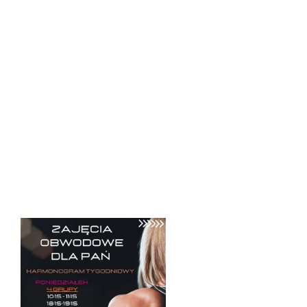
Szanowni Państwo!
Załączamy aktualny harmonogram zajęć obwodowych w
siłowni, zachęcamy do zapoznania się i przypominamy,
że w czasie zajęć grupowych siłownia jest niedostępna
dla pozostałych użytkowników.
Osoby chętne do uczestnictwa w zajęciach prosimy o
kontakt z Trenerem Mateuszem Nowakiem: 723510424.
Koszt udziału w zajęciach:
wejście pojedyncze: 25 zł
karnet 4 wejść 80 zł
karnet 8 wejść: 150 zł
Do zobaczenia!