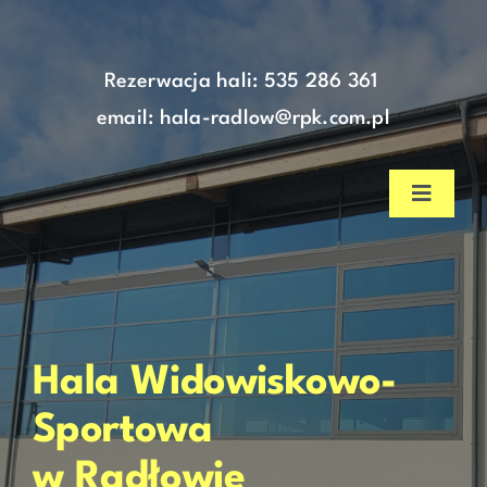
do
Skip
treści
to
content
Rezerwacja hali:
535 286 361
email: hala-radlow@rpk.com.pl
Toggle
Navigat
Strona główna
Aktualności
Hala Widowiskowo-
Nasza hala
Sportowa
w Radłowie
Cennik