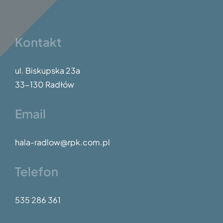
mecze i
odebrały
Kontakt
pamiątkowe
dyplomy.
ul. Biskupska 23a
33-130 Radłów
Email
hala-radlow@rpk.com.pl
Telefon
535 286 361