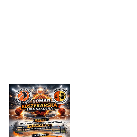
09.00 SP Niedomice – SP Niwka
09.30 SP Wola Radłowska – SP 18
10.00 SP 24 – SP Niwka
10.30 SP Wola Radłowska – SP Niedomice
11.00 SP Niedomice – SP 18
11.30 SP Wola Radłowska – SP Niwka
12.00 SP 24 – SP 18
12.30 SP 24 – SP Niedomice
Zachęcamy do przybycia i kibicowania Uczniom z Niwki i
Woli Radłowskiej. Do zobaczenia!