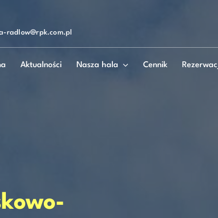
la-radlow@rpk.com.pl
na
Aktualności
Nasza hala
Cennik
Rezerwac
skowo-