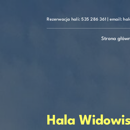
do
Skip
treści
to
content
Rezerwacja hali:
535 286 361
| email: ha
Strona głów
Hala Widowi