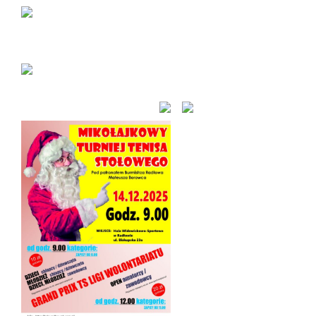
Harmonogram startów:
• DZIECI – godz. 9:00
• OPEN – godz. 12:00
Więcej informacji pod numerem telefonu: 500 125
537
Do zobaczenia przy stołach!