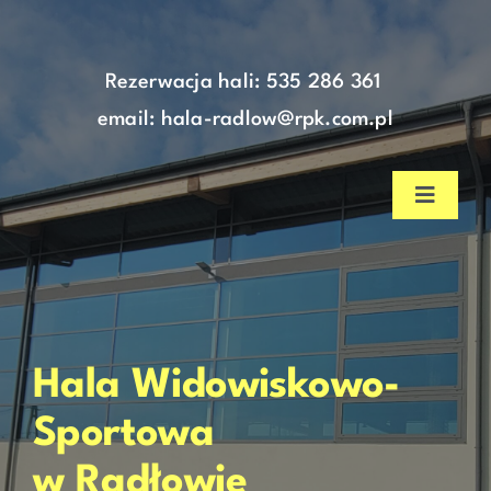
do
Skip
treści
to
content
Rezerwacja hali:
535 286 361
email: hala-radlow@rpk.com.pl
Toggle
Navigat
Strona główna
Aktualności
Hala Widowiskowo-
Nasza hala
Sportowa
w Radłowie
Cennik